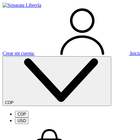
Crear mi cuenta
Inici
COP
COP
USD