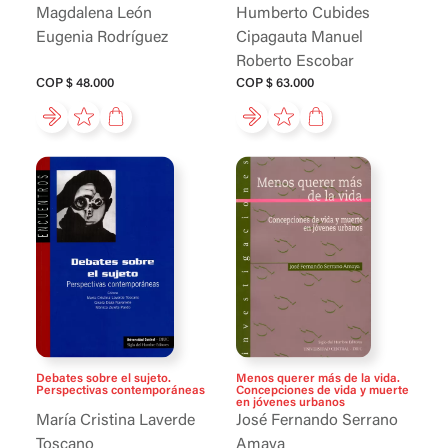
Magdalena León
Humberto Cubides
Eugenia Rodríguez
Cipagauta
Manuel
Roberto Escobar
COP $ 48.000
COP $ 63.000
Debates sobre el sujeto.
Menos querer más de la vida.
Perspectivas contemporáneas
Concepciones de vida y muerte
en jóvenes urbanos
María Cristina Laverde
José Fernando Serrano
Toscano
Amaya