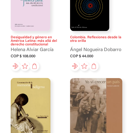
COP
Desigualdad y género en
Colombia. Reflexiones desde la
América Latina: más allá del
otra orilla
derecho constitucional
Helena Alviar García
Ángel Nogueira Dobarro
COP $ 108.000
COP $ 44.000