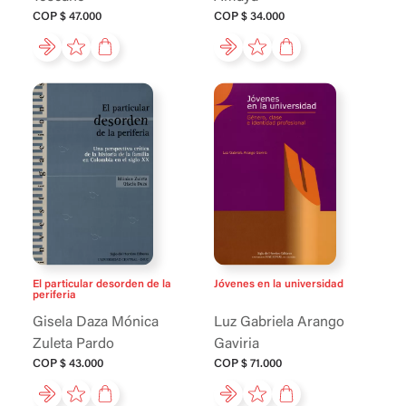
COP $ 47.000
COP $ 34.000
El particular desorden de la
Jóvenes en la universidad
periferia
Gisela Daza
Mónica
Luz Gabriela Arango
Zuleta Pardo
Gaviria
COP $ 43.000
COP $ 71.000