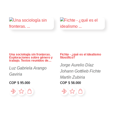
Una sociología sin fronteras.
Fichte - ¿qué es el idealismo
Exploraciones sobre género y
filosófico?
trabajo. Textos reunidos de
Luz Gabriela Arango (1991-
Jorge Aurelio Díaz
2018)
Luz Gabriela Arango
Johann Gottlieb Fichte
Gaviria
Martín Zubiria
COP $ 95.000
COP $ 58.000